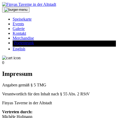
Skip
to
Finyas Taverne in der Altstadt
content
Speisekarte
Events
Galerie
Kontakt
Merchandise
Poetentrunk
English
0
Impressum
Angaben gemäß § 5 TMG
Verantwortlich für den Inhalt nach § 55 Abs. 2 RStV
Finyas Taverne in der Altstadt
Vertreten durch:
Michèle Hofmann